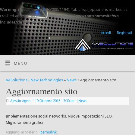
Warning
: mysqli_query(): (HY000/1194): Table 'wp_options' is marked as
crashed and should be repaired in
/www/wwwroot/homesite/wp-
includes/class-wpdb.php
on line
2345
Accedi
Registrati
MENU
AASolutions - New Technologies
»
News
» Aggiornamento sito
Aggiornamento sito
Di
Alessio Agoni
|
19 Ottobre 2016
- 3:30 am
|
News
Implementazione social networks. Nuove impostazioni SEO.
Miglioramenti grafici
Aggiungi ai preferiti :
permalink
.