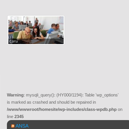
Corsi
Warning
: mysqli_query(): (HY000/1194): Table 'wp_options'
is marked as crashed and should be repaired in
/www/wwwroot/homesite/wp-includes/class-wpdb.php
on
line
2345
ANSA