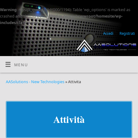
Warning
: mysqli_query(): (HY000/1194): Table 'wp_options' is marked as
crashed and should be repaired in
/www/wwwroot/homesite/wp-
includes/class-wpdb.php
on line
2345
Accedi
Registrati
MENU
AASolutions - New Technologies
» Attivita
Attività