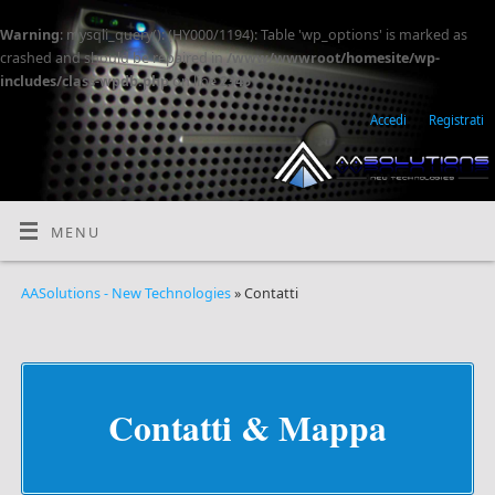
Warning
: mysqli_query(): (HY000/1194): Table 'wp_options' is marked as
crashed and should be repaired in
/www/wwwroot/homesite/wp-
includes/class-wpdb.php
on line
2345
Accedi
Registrati
MENU
AASolutions - New Technologies
» Contatti
Contatti & Mappa