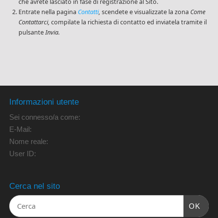
che avrete lasciato in fase di registrazione al Sito.
Entrate nella pagina
Contatti
,
scendete e visualizzate la zona
Come
Contattarci,
compilate la richiesta di contatto ed inviatela tramite il
pulsante
Invia.
Informazioni utente
Sei connesso/a come:
E-Mail:
Nome reale:
User ID:
Cerca nel sito
OK