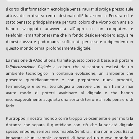
Il corso di Informatica “Tecnologia Senza Paura” si svolge presso aule
attrezzate in diversi centri destinati all’Educazione a Ferrara ed è
stato pensato principalmente per tutti coloro che vivono con ansia o
hanno sviluppato un’avversità all’approccio con computers e
telefonini (smartphones) ma che in fondo desidererebbero acquisire
dimestichezza e padronanza sufficienti per essere indipendenti in
questo mondo ormai profondamente digitale.
La missione di AASolutions, tramite questo corso di base, è di portare
l’
Alfabetizzazione Digitale
a coloro che si sentono esclusi da un
ambiente tecnologico in continua evoluzione, un ambiente che
presenta quotidianamente e con prepotenza nuovi prodotti,
terminologie e servizi tecnologici a persone che non hanno mai
avuto modo di potersi avvicinare al digitale e che hanno
inconsapevolmente acquisito una sorta di terrore al solo pensiero di
farlo.
Purtroppo il nostro mondo corre troppo velocemente e per molti la
distanza che separa il quotidiano con ciò che la società digitale
spesso impone, sembra incolmabile. Sembra… ma non è cosi. Basta
imparare alcuni semplici concetti di base ed un nuovo mondo si