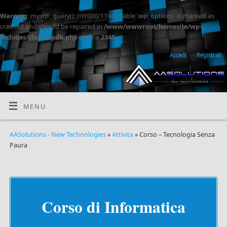
Warning
: mysqli_query(): (HY000/1194): Table 'wp_options' is marked as
crashed and should be repaired in
/www/wwwroot/homesite/wp-
includes/class-wpdb.php
on line
2345
Accedi
Registrati
MENU
AASolutions - New Technologies
»
Attivita
» Corso – Tecnologia Senza
Paura
Corso di Informatica