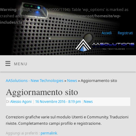
Warning
: mysqli_query(): (HY000/1194): Table 'wp_options' is marked as
crashed and should be repaired in
/www/wwwroot/homesite/wp-
includes/class-wpdb.php
on line
2345
Accedi
Registrati
MENU
AASolutions - New Technologies
»
News
» Aggiornamento sito
Aggiornamento sito
Di
Alessio Agoni
|
16 Novembre 2016
- 8:19 pm
|
News
Correzioni grafiche varie sul modulo Utenti e Community. Traduzioni
riviste. Completamento campi profilo e registrazione.
Aggiungi ai preferiti :
permalink
.