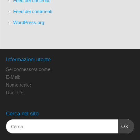
Feed dei contenuti
Feed dei commenti
WordPress.org
Informazioni utente
Sei connesso/a come:
E-Mail:
Nome reale:
User ID:
Cerca nel sito
OK