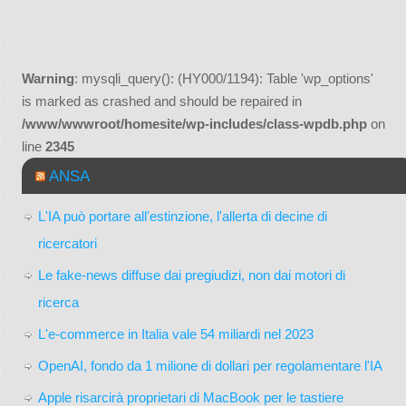
Warning
: mysqli_query(): (HY000/1194): Table 'wp_options'
is marked as crashed and should be repaired in
/www/wwwroot/homesite/wp-includes/class-wpdb.php
on
line
2345
ANSA
L'IA può portare all'estinzione, l'allerta di decine di
ricercatori
Le fake-news diffuse dai pregiudizi, non dai motori di
ricerca
L'e-commerce in Italia vale 54 miliardi nel 2023
OpenAI, fondo da 1 milione di dollari per regolamentare l'IA
Apple risarcirà proprietari di MacBook per le tastiere