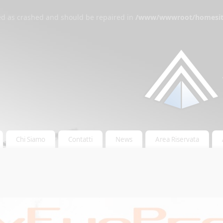
ked as crashed and should be repaired in
/www/wwwroot/homesite
Chi Siamo
Contatti
News
Area Riservata