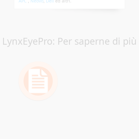
APC
,
Neovo
,
Dell
ed altri.
LynxEyePro: Per saperne di più