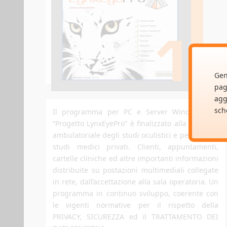
SOFTWARE
Clicca qui per vedere di più
Gen
pag
agg
sch
Il programma per PC e Server Windows del
“Progetto LynxEyePro” è finalizzato alla gestione
ambulatoriale degli studi oculistici e per tutti gli
studi medici privati. Clienti, appuntamenti,
cartelle cliniche ed altre importanti informazioni
distribuite su postazioni multimediali collegate
in rete, dall’accettazione alla sala operatoria. Un
programma in continuo sviluppo, coerente con
le vigenti normative per il rispetto della
PRIVACY, SICUREZZA ed il TRATTAMENTO DEI