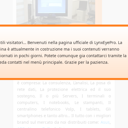
HARDWARE
Clicca qui per vedere di più
tili visitatori… Benvenuti nella pagina ufficiale di LynxEyePro. La
ina è attualmente in costruzione ma i suoi contenuti verranno
iornati in pochi giorni. Potete comunque gia contattarci tramite la
eda contatti nel menù principale. Grazie per la pazienza.
Nel “Progetto LynxEyePro” ci si può avvalere del
prestigioso servizio di
“Strutturazione Fisica”
dello studio o centro medico. In questo servizio
è compresa: La consulenza, L’analisi, La posa di
rete dati, La protezione elettrica ed il suo
sostegno, Il o più Servers, I terminali o
computers, I notebooks, Le stampanti, Il
centralino telefonico VoIp, I tablets, Gli
smartphones e tanto altro… Il tutto con i migliori
brand sul mercato da noi distribuiti come:
Asus
,