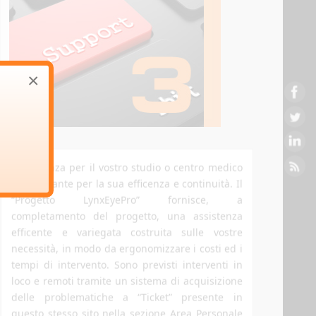
ASSISTENZA
Clicca qui per vedere di più
×
L’assistenza per il vostro studio o centro medico
è importante per la sua efficenza e continuità. Il
“Progetto LynxEyePro” fornisce, a
completamento del progetto, una assistenza
efficente e variegata costruita sulle vostre
necessità, in modo da ergonomizzare i costi ed i
tempi di intervento. Sono previsti interventi in
loco e remoti tramite un sistema di acquisizione
delle problematiche a “Ticket” presente in
questo stesso sito nella sezione Area Personale