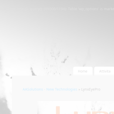
Warning
: mysqli_query(): (HY000/1194): Table 'wp_options' is mar
Home
Attivita
AASolutions - New Technologies
» LynxEyePro