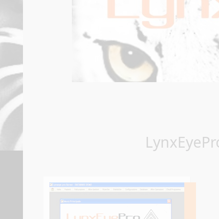
LynxEyePro