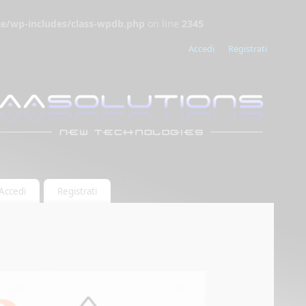
/wp-includes/class-wpdb.php
on line
2345
Accedi
Registrati
Accedi
Registrati