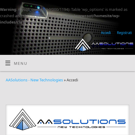
Warning
: mysqli_query(): (HY000/1194): Table 'wp_options' is marked as
crashed and should be repaired in
/www/wwwroot/homesite/wp-
includes/class-wpdb.php
on line
2345
Accedi
Registrati
MENU
AASolutions - New Technologies
» Accedi