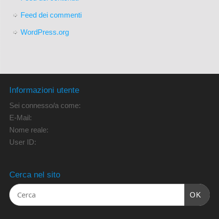
Feed dei commenti
WordPress.org
Informazioni utente
Sei connesso/a come:
E-Mail:
Nome reale:
User ID:
Cerca nel sito
OK