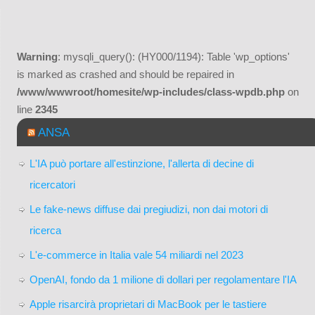
Warning
: mysqli_query(): (HY000/1194): Table 'wp_options'
is marked as crashed and should be repaired in
/www/wwwroot/homesite/wp-includes/class-wpdb.php
on
line
2345
ANSA
L'IA può portare all'estinzione, l'allerta di decine di
ricercatori
Le fake-news diffuse dai pregiudizi, non dai motori di
ricerca
L'e-commerce in Italia vale 54 miliardi nel 2023
OpenAI, fondo da 1 milione di dollari per regolamentare l'IA
Apple risarcirà proprietari di MacBook per le tastiere