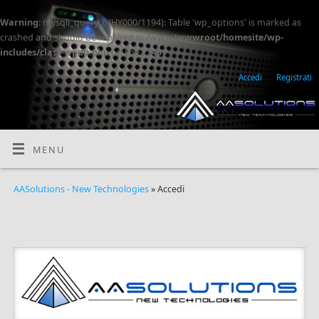
Warning
: mysqli_query(): (HY000/1194): Table 'wp_options' is marked as
crashed and should be repaired in
/www/wwwroot/homesite/wp-
includes/class-wpdb.php
on line
2345
Accedi
Registrati
MENU
AASolutions - New Technologies
» Accedi