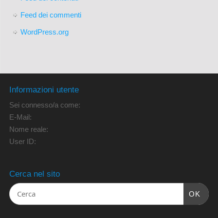
Feed dei commenti
WordPress.org
Informazioni utente
Sei connesso/a come:
E-Mail:
Nome reale:
User ID:
Cerca nel sito
OK