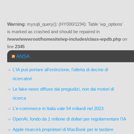
Warning
: mysqli_query(): (HY000/1194): Table 'wp_options'
is marked as crashed and should be repaired in
/www/wwwroot/homesite/wp-includes/class-wpdb.php
on
line
2345
ANSA
L'IA può portare all'estinzione, l'allerta di decine di
ricercatori
Le fake-news diffuse dai pregiudizi, non dai motori di
ricerca
L'e-commerce in Italia vale 54 miliardi nel 2023
OpenAI, fondo da 1 milione di dollari per regolamentare l'IA
Apple risarcirà proprietari di MacBook per le tastiere